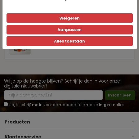
Koffie
Weigeren
Koffiemachines
Aanpassen
Alles toestaan
Thee
Wil je op de hoogte blijven? Schrijf je dan in voor onze
digitale nieuwsbrief!
Inschrijven
Ja, ik schrijf me in voor de maandelijkse marketingpromoties
Producten
Klantenservice