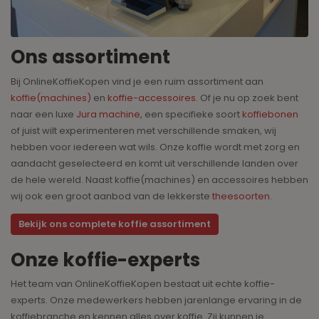
Ons assortiment
Bij OnlineKoffieKopen vind je een ruim assortiment aan
koffie(machines)
en
koffie-accessoires
. Of je nu op zoek bent
naar een luxe
Jura machine
, een specifieke soort
koffiebonen
of juist wilt experimenteren met verschillende smaken, wij
hebben voor iedereen wat wils. Onze koffie wordt met zorg en
aandacht geselecteerd en komt uit verschillende landen over
de hele wereld. Naast koffie(machines) en accessoires hebben
wij ook een groot aanbod van de lekkerste
theesoorten
.
Bekijk ons complete koffie assortiment
Onze koffie-experts
Het team van OnlineKoffieKopen bestaat uit echte koffie-
experts. Onze medewerkers hebben jarenlange ervaring in de
koffiebranche en kennen alles over koffie. Zij kunnen je