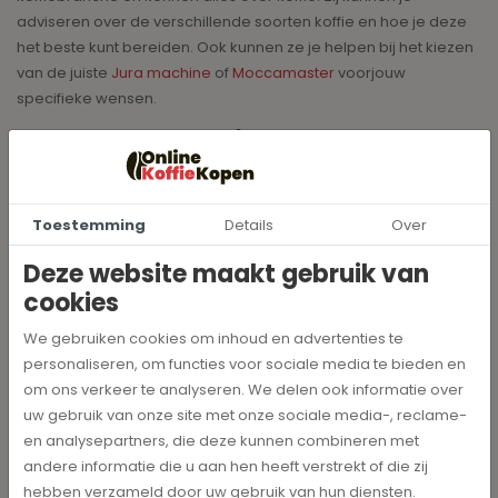
adviseren over de verschillende soorten koffie en hoe je deze
het beste kunt bereiden. Ook kunnen ze je helpen bij het kiezen
van de juiste
Jura machine
of
Moccamaster
voorjouw
specifieke wensen.
Bezoek onze winkel
Onze gezellige showroom bevindt zich aan Het Haagje 136 in
Hoogeveen. Bezoek ons gerust en neem op uw gemak een
Toestemming
Details
Over
kijkje, ruik en proef! Van dinsdag tot en met vrijdag staan wij
klaar van 10:00 uur tot 17:00 uur. Op zaterdag zijn wij geopend
Deze website maakt gebruik van
van 10:00 uur tot 16:00 uur. Maandag zijn wij in de ochtend
cookies
gesloten en heten wij u graag welkom vanaf 13:00. Hopelijk tot
snel!
We gebruiken cookies om inhoud en advertenties te
personaliseren, om functies voor sociale media te bieden en
Neem contact op
om ons verkeer te analyseren. We delen ook informatie over
uw gebruik van onze site met onze sociale media-, reclame-
Interessant
en analysepartners, die deze kunnen combineren met
andere informatie die u aan hen heeft verstrekt of die zij
hebben verzameld door uw gebruik van hun diensten.