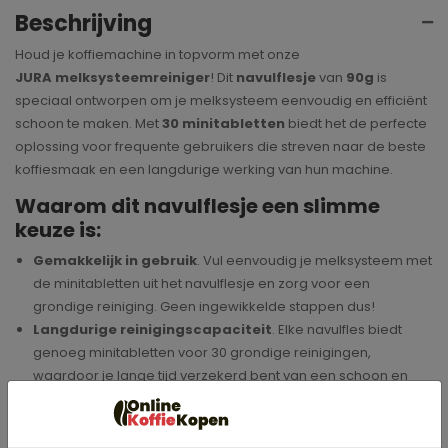
Beschrijving
Houd je koffiemachine in topvorm met onze
JURA melksysteemreiniger
! Dit
navulflesje
van
90g
is
speciaal ontworpen om je melksysteem eenvoudig en efficiënt
schoon te maken. Met
30 minitabletten
biedt het de perfecte
oplossing voor frequente gebruikers die streven naar de beste
koffiesmaak en een langdurige werking van hun machine.
Waarom dit navulflesje een slimme
keuze is:
Gemakkelijk in gebruik
. Vul eenvoudig je melksysteem met
de minitabletten uit het navulflesje en zorg voor een
grondige reiniging. Geen ingewikkelde stappen dus!
Langdurige reinigingscapaciteit
. Elke navulfles biedt
genoeg minitabletten voor 30 grondige reinigingen,
waardoor je lange tijd verzekerd bent van een schoon en
optimaal werkend systeem.
Verbeterde koffie-ervaring
. Regelmatige reiniging
voorkomt verstoppingen en zorgt voor de pure smaak van je