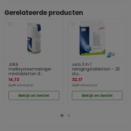
Gerelateerde producten
JURA
Jura 3 in 1
melksysteemreiniger
reinigingstabletten - 25
minitabletten 9...
stu...
14,72
32,17
15,49
adviesprijs
33,87
adviesprijs
Bekijk en bestel
Bekijk en bestel