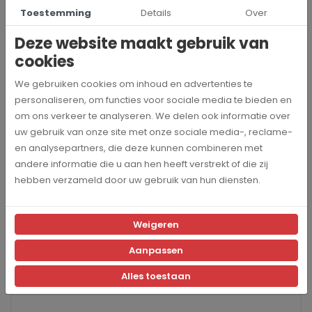
Toestemming
Details
Over
koffie. Het navulflesje helpt je machine efficiënt te blijven
functioneren, waardoor je elke keer weer kunt genieten van
Deze website maakt gebruik van
hoogwaardige koffie.
cookies
Vervang je oude navulflesje of vul je voorraad aan en ervaar de
We gebruiken cookies om inhoud en advertenties te
voordelen van een perfect gereinigd melksysteem. Bestel
personaliseren, om functies voor sociale media te bieden en
vandaag nog en houd je JURA in topconditie!
om ons verkeer te analyseren. We delen ook informatie over
Ontdek ook onze JURA
onderhoudspakketten
, waarmee het
uw gebruik van onze site met onze sociale media-, reclame-
onderhoud van je machine nog eenvoudiger wordt.
en analysepartners, die deze kunnen combineren met
andere informatie die u aan hen heeft verstrekt of die zij
hebben verzameld door uw gebruik van hun diensten.
Specificaties
Weigeren
24157
Artikelnummer
Aanpassen
Jura
Alles toestaan
Merk