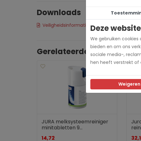
Downloads
Toestemmi
Veiligheidsinformatieblad melksysteemreinig
Deze website
We gebruiken cookies o
bieden en om ons verke
Gerelateerde producten
sociale media-, recla
hen heeft verstrekt of
Weigeren
JURA melksysteemreiniger
Jura
minitabletten 9...
rein
14,72
32,