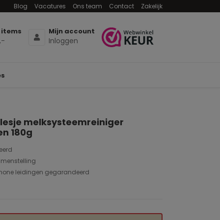
Blog
Vacatures
Ons team
Contact
Zakelijk
 items
Mijn account
,-
Inloggen
es
lesje melksysteemreiniger
en 180g
eerd
amenstelling
hone leidingen gegarandeerd