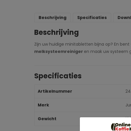
Beschrijving
Specificaties
Down
Beschrijving
Zijn uw huidige minitabletten bijna op? En ben
melksysteemreiniger
en maak uw systeem ger
Specificaties
Artikelnummer
24
Merk
Ju
Gewicht
18