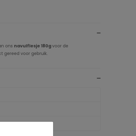
dan ons
navulflesje 180g
voor de
ct gereed voor gebruik.