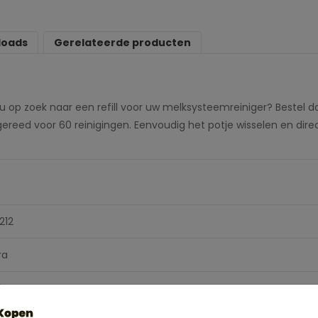
loads
Gerelateerde producten
t u op zoek naar een refill voor uw melksysteemreiniger? Bestel 
eed voor 60 reinigingen. Eenvoudig het potje wisselen en dire
212
ra
0 gram