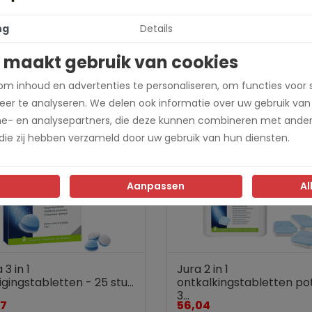
ng
Details
er (minitabletten)
 maakt gebruik van cookies
m inhoud en advertenties te personaliseren, om functies voor 
er te analyseren. We delen ook informatie over uw gebruik van
me- en analysepartners, die deze kunnen combineren met ander
 die zij hebben verzameld door uw gebruik van hun diensten.
Aanpassen
Al
 3 in 1
Jura 2 in 1
igingstabletten - 25 stu...
ontkalkingstabletten po
3...
17
56,04