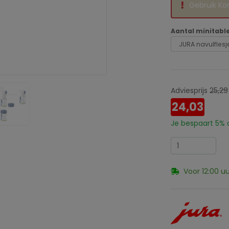
Gebruik Ko
Aantal minitabl
Adviesprijs
25,29
24,03
Je bespaart
5%
o
Voor 12:00 u