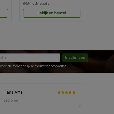
66,74
adviesprijs
Bekijk en bestel
Inschrijven
 in voor de maandelijkse marketingpromoties