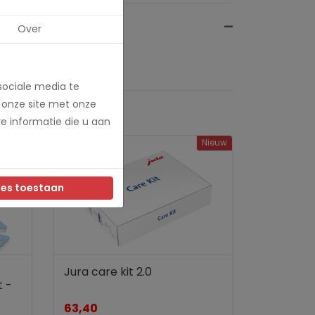
Over
sociale media te
 onze site met onze
e informatie die u aan
Nieuw
les toestaan
Jura care kit 2.0
t -
63,40