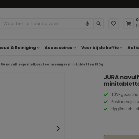
0
0
oud & Reiniging
Accessoires
Voor bij de koffie
Acti
RA navulflesje melksysteemreiniger minitabletten 180g
JURA navulf
minitablett
TÜV-gecertific
Fosfaatvrije s
Hygiënisch sc