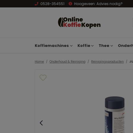
0528-354551
Hoogeveen:
Advies nodig?
Koffiemachines
Koffie
Thee
Onderh
Home
Onderhoud & Reiniging
Reinigingsproducten
JU