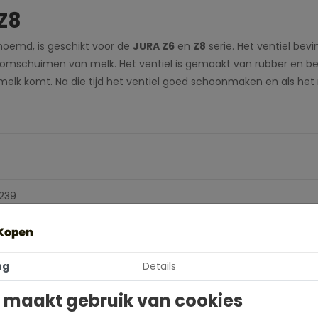
 Z8
enoemd, is geschikt voor de
JURA Z6
en
Z8
serie. Het ventiel bevi
 omschuimen van melk. Het ventiel is gemaakt van rubber en best
lk komt. Na die tijd het ventiel goed schoonmaken en als het r
239
ra
ng
Details
 maakt gebruik van cookies