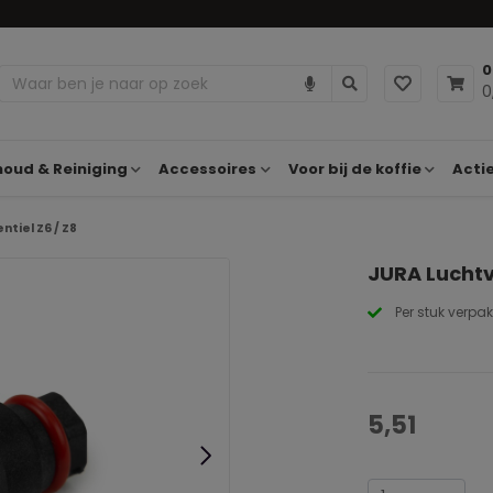
0
0
oud & Reiniging
Accessoires
Voor bij de koffie
Acti
tiel Z6 / Z8
JURA Luchtve
Per stuk verpak
5,51