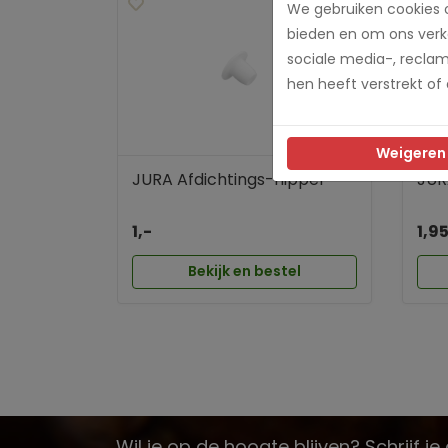
We gebruiken cookies o
bieden en om ons verke
sociale media-, recla
hen heeft verstrekt of
Weigeren
JURA Afdichtings-nippel
JUR
1,-
1,9
Bekijk en bestel
Wil je op de hoogte blijven? Schrijf j