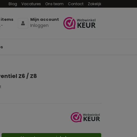
Blog
Vacatures
Ons team
Contact
Zakelijk
 items
Mijn account
,-
Inloggen
es
ntiel Z6 / Z8
t