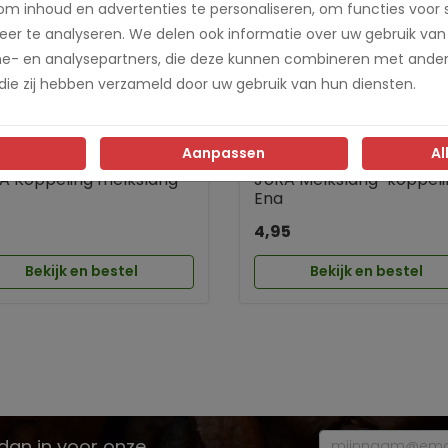
m inhoud en advertenties te personaliseren, om functies voor 
er te analyseren. We delen ook informatie over uw gebruik van
me- en analysepartners, die deze kunnen combineren met ander
 die zij hebben verzameld door uw gebruik van hun diensten.
Aanpassen
Al
A Koppeling melkslang
JURA Melkslang-koppeli
Ena
5
4,95
Bekijk en bestel
Bekijk en bestel
e dan in voor onze