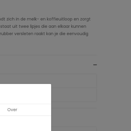
ndt zich in de melk- en koffieuitloop en zorgt
aat uit twee lipjes die aan elkaar kunnen
ubber versleten raakt kan je die eenvoudig
Over