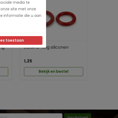
sociale media te
 onze site met onze
e informatie die u aan
les toestaan
ng
JURA O-ring siliconen
1,25
Bekijk en bestel
Inschrijven