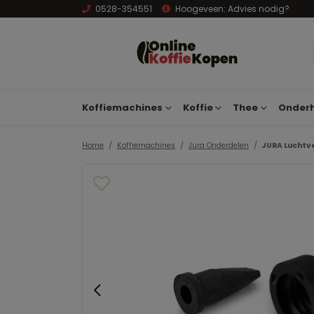
0528-354551
Hoogeveen:
Advies nodig?
Koffiemachines
Koffie
Thee
Onderh
Home
Koffiemachines
Jura Onderdelen
JURA Luchtven