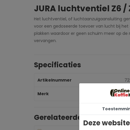
JURA luchtventiel Z6 /
Het luchtventiel, of luchtaanzuigaansluiting g
voor een gedoseerde toevoer van lucht bij het
plakken waardoor er geen schuim meer op de me
vervangen.
Specificaties
Artikelnummer
72
Merk
Ju
Toestemmi
Gerelateerde producten
Deze website