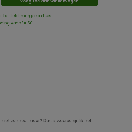
Voeg toe aan winkelwagen
ur besteld, morgen in huis
nding vanaf €50,-
iet zo mooi meer? Dan is waarschijnljik het