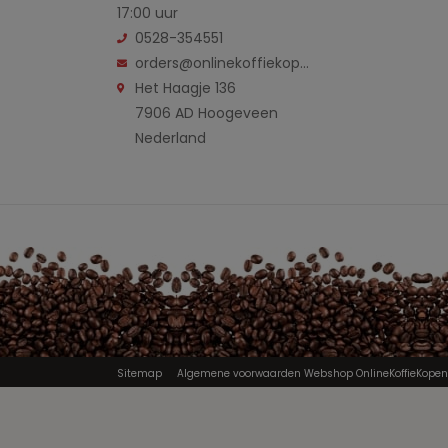
17:00 uur
0528-354551
orders@onlinekoffiekopen.nl
Het Haagje 136
7906 AD Hoogeveen
Nederland
Sitemap
Algemene voorwaarden Webshop OnlineKoffieKopen