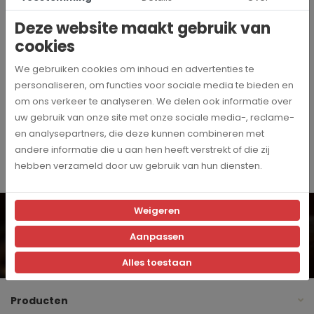
Deze website maakt gebruik van
Specificaties
cookies
We gebruiken cookies om inhoud en advertenties te
64115
Artikelnummer
personaliseren, om functies voor sociale media te bieden en
om ons verkeer te analyseren. We delen ook informatie over
Jura
Merk
uw gebruik van onze site met onze sociale media-, reclame-
en analysepartners, die deze kunnen combineren met
andere informatie die u aan hen heeft verstrekt of die zij
hebben verzameld door uw gebruik van hun diensten.
Wil je op de hoogte blijven? Schrijf je dan in voor onze
Weigeren
digitale nieuwsbrief!
Aanpassen
Inschrijven
Ja, ik schrijf me in voor de maandelijkse marketingpromoties
Alles toestaan
Producten