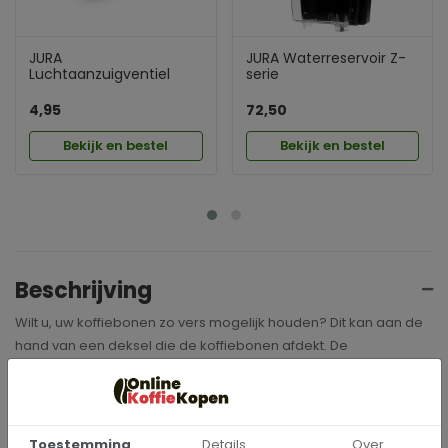
JURA
JURA Waterreservoir Z-
Luchtaanzuigventiel
serie
4,95
72,50
Bekijk en bestel
Bekijk en bestel
Beschrijving
Wilt u, uw koffiebonen zo vers mogelijk houden? Dit kan aan de
hand van een deksel die de koffiebonen afdekt. De
Aromadeksel C- en F-serie
is de geschikte deksel voor de C
en F serie van
JURA
. Hierdoor beschikt u te allen tijde over verse
en kwalitatief goede koffiebonen.
Toestemming
Details
Over