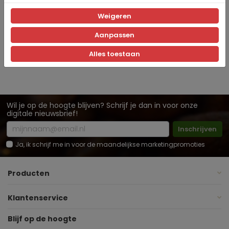
Specificaties
Weigeren
Miep_Ochtend
Aanpassen
Artikelnummer
Alles toestaan
Wil je op de hoogte blijven? Schrijf je dan in voor onze
digitale nieuwsbrief!
Inschrijven
Ja, ik schrijf me in voor de maandelijkse marketingpromoties
Producten
Klantenservice
Blijf op de hoogte