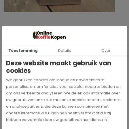
Groene thee met een vleugje magie, een snufje kruiden en een
flinke scheut goede energie — dat is precies wat dit heksje voor
je heeft gebrouwen. In dit geurige mengsel vind je groene thee,
kurkuma, gember, nanamunt en citroenmelisse: ingrediënten
Toestemming
Details
Over
die samen zorgen voor een frisse, warme en sprankelende
Deze website maakt gebruik van
start van je dag.
cookies
Of je nu wakker wordt als een vrolijke toverheks of als een
slaapdronken zombie: één kopje van deze toverdrank helpt je
We gebruiken cookies om inhoud en advertenties te
meteen op weg. Zet je favoriete mok klaar, neem een
personaliseren, om functies voor sociale media te bieden en
momentje voor jezelf, en laat Heksje Miep je ochtend een
om ons verkeer te analyseren. We delen ook informatie over
beetje magischer maken. ✨
uw gebruik van onze site met onze sociale media-, reclame-
en analysepartners, die deze kunnen combineren met
andere informatie die u aan hen heeft verstrekt of die zij
hebben verzameld door uw gebruik van hun diensten.