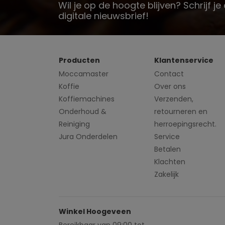
Wil je op de hoogte blijven? Schrijf j
digitale nieuwsbrief!
Producten
Klantenservice
Moccamaster
Contact
Koffie
Over ons
Koffiemachines
Verzenden,
Onderhoud &
retourneren en
Reiniging
herroepingsrecht.
Jura Onderdelen
Service
Betalen
Klachten
Zakelijk
Winkel Hoogeveen
Bereikbaar van 09:00 tot