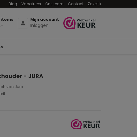
Blog
Vacatures
Ons team
Contact
Zakelijk
 items
Mijn account
,-
Inloggen
es
khouder - JURA
sch van Jura
eit