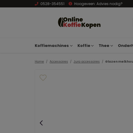
0528-354551
Hoogeveen:
Advies nodig?
Koffiemachines
Koffie
Thee
Onderh
Home
Accessoires
Jura accessoires
Glazen melkhou