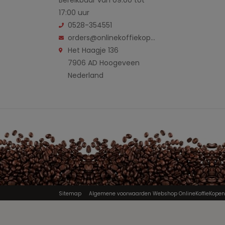
17:00 uur
0528-354551
orders@onlinekoffiekopen.nl
Het Haagje 136
7906 AD Hoogeveen
Nederland
Sitemap
Algemene voorwaarden Webshop OnlineKoffieKopen