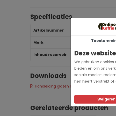
Specificaties
Artikelnummer
72
Toestemmi
Merk
Ju
Deze website
Inhoud reservoir
0,5
We gebruiken cookies o
bieden en om ons verke
Downloads
sociale media-, recla
hen heeft verstrekt of
Handleiding glazen melkhouder van Jura
Weigeren
Gerelateerde producten