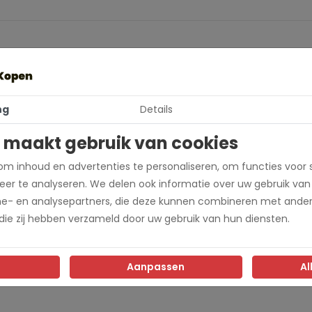
570
ng
Details
ra
 maakt gebruik van cookies
 L
m inhoud en advertenties te personaliseren, om functies voor 
er te analyseren. We delen ook informatie over uw gebruik van
me- en analysepartners, die deze kunnen combineren met ander
 die zij hebben verzameld door uw gebruik van hun diensten.
Aanpassen
Al