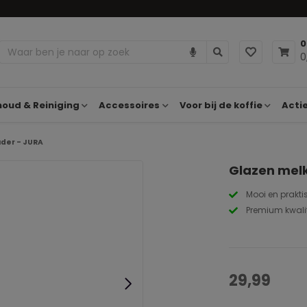
0
0
oud & Reiniging
Accessoires
Voor bij de koffie
Acti
der - JURA
Glazen mel
Mooi en prakti
Premium kwalit
29,99