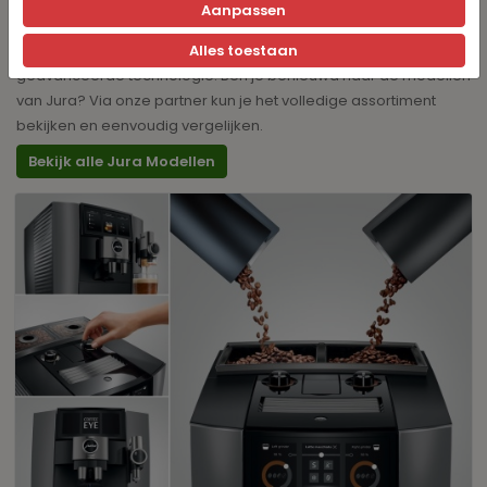
Naast Nivona zijn er natuurlijk meer premium koffiemerken. Zo
Aanpassen
staat Jura wereldwijd bekend om zijn hoogwaardige
automatische koffiemachines met een luxe design en
Alles toestaan
geavanceerde technologie. Ben je benieuwd naar de modellen
van Jura? Via onze partner kun je het volledige assortiment
bekijken en eenvoudig vergelijken.
Bekijk alle Jura Modellen