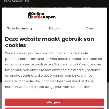
Nivona richt zich volledig op het maken van koffie zoals die
bedoeld is. Geen onnodige poespas, maar technologie die
zorgt voor maximale smaak uit iedere koffieboon. Dit maakt
Nivona zo sterk:
Toestemming
Details
Over
✔️ Uitstekende koffiekwaliteit
✔️ Individueel instelbare koffierecepten
Deze website maakt gebruik van
✔️ Stil en betrouwbaar maalwerk
cookies
✔️ Eenvoudig onderhoud en reiniging
We gebruiken cookies om inhoud en advertenties te
✔️ Luxe uitstraling en duurzame bouwkwaliteit
personaliseren, om functies voor sociale media te bieden en
Dankzij de slimme extractietechnologie en het hoogwaardige
om ons verkeer te analyseren. We delen ook informatie over
maalwerk komen aroma’s optimaal tot hun recht. Hierdoor
uw gebruik van onze site met onze sociale media-, reclame-
proef je écht het verschil.
en analysepartners, die deze kunnen combineren met
andere informatie die u aan hen heeft verstrekt of die zij
hebben verzameld door uw gebruik van hun diensten.
Ga je voor Zwitserse kwaliteit?
Weigeren