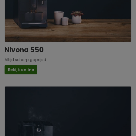
Nivona 550
Altijd scherp geprijsd
Bekijk online