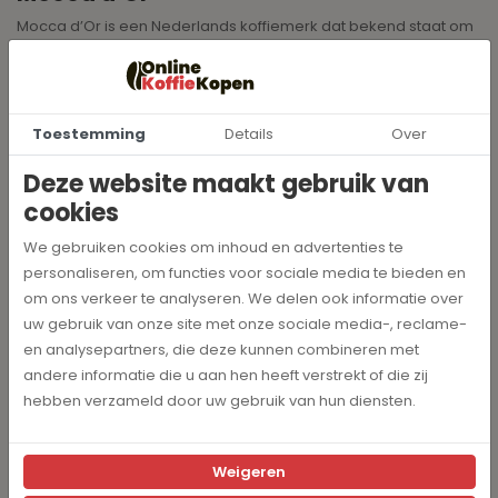
Mocca d’Or is een Nederlands koffiemerk dat bekend staat om
zijn ambachtelijke brandproces. De koffiebonen van dit merk
bieden een uitgebalanceerde smaak. Dit is ideaal voor
iedereen die houdt van kwaliteit en vakmanschap in elk kopje
koffie.
Toestemming
Details
Over
Mocca d'or
Deze website maakt gebruik van
cookies
Lees hier alles over
de beste koffiebonen van
We gebruiken cookies om inhoud en advertenties te
Onlinekoffiekopen.nl
personaliseren, om functies voor sociale media te bieden en
Hoe kies je de juiste koffiebonen?
om ons verkeer te analyseren. We delen ook informatie over
uw gebruik van onze site met onze sociale media-, reclame-
Het kiezen van de juiste koffiebonen hangt af van jouw
en analysepartners, die deze kunnen combineren met
smaakvoorkeur en de zetmethode die je gebruikt. Hier zijn
andere informatie die u aan hen heeft verstrekt of die zij
enkele tips:
hebben verzameld door uw gebruik van hun diensten.
Houd je van een milde smaak? Kies dan voor 100% Arabica-
bonen.
Wil je een sterke en krachtige koffie? Probeer een blend met
Weigeren
Robusta-bonen.