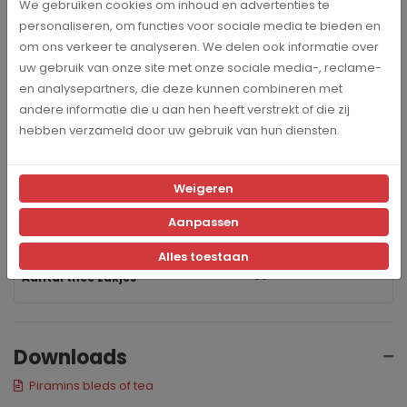
We gebruiken cookies om inhoud en advertenties te
Geleverd in een dispenserdoosje met 30 zakjes
personaliseren, om functies voor sociale media te bieden en
om ons verkeer te analyseren. We delen ook informatie over
uw gebruik van onze site met onze sociale media-, reclame-
en analysepartners, die deze kunnen combineren met
andere informatie die u aan hen heeft verstrekt of die zij
Specificaties
hebben verzameld door uw gebruik van hun diensten.
bro-camomi
Artikelnummer
Weigeren
Aanpassen
Bradley's
Merk
Alles toestaan
30
Aantal thee zakjes
Downloads
Piramins bleds of tea