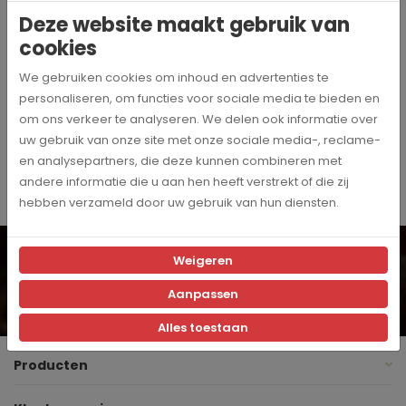
TQBCordoba
Artikelnummer
Deze website maakt gebruik van
cookies
Tea Quiero
Merk
We gebruiken cookies om inhoud en advertenties te
personaliseren, om functies voor sociale media te bieden en
12
om ons verkeer te analyseren. We delen ook informatie over
Aantal thee zakjes
uw gebruik van onze site met onze sociale media-, reclame-
en analysepartners, die deze kunnen combineren met
andere informatie die u aan hen heeft verstrekt of die zij
hebben verzameld door uw gebruik van hun diensten.
Wil je op de hoogte blijven? Schrijf je dan in voor onze
digitale nieuwsbrief!
Weigeren
Inschrijven
Aanpassen
Ja, ik schrijf me in voor de maandelijkse marketingpromoties
Alles toestaan
Producten