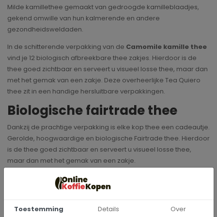
Milde kamillethee gemaakt van gedroogde kamilleblaadjes,
gekend omwille van hun kalmerende en andere
gezondheidsweldaden.
In de schitterende verpakking van de
Camomile kamille thee
vind je 12 biologisch afbreekbare thee zakjes. Hierdoor is de
thee goed zichtbaar en serveert u visueel losse thee, maar dan
met het gemak van een zakje. Deze overheerlijke Tea Quiero
thee zit in een handige hersluitbare verpakkingen.
Biologische fairtrade thee
Dankzij de prachtige verpakking is elke kop thee een cadeautje.
Gerolde, hoogwaardige en biologische Fairtrade thee. Hierdoor
is de thee goed zichtbaar en serveert u visueel losse thee,
maar dan met het gemak van een zakje.
Specificaties
Toestemming
Details
Over