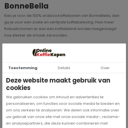
BonneBella
Kies je voor de 100% arabica koffiebonen van BonneBella, dan
ga je voor een zoete en verfijnde koffiebeleving. Hoe meer
Robusta bonen er aan een koffieblend worden toegevoegd
hoe sterker de smaak zal worden.
Specificaties
Toestemming
Details
Over
097252791729
Artikelnummer
Deze website maakt gebruik van
cookies
BonneBella
Merk
We gebruiken cookies om inhoud en advertenties te
personaliseren, om functies voor sociale media te bieden en
250 gr
Inhoud
om ons verkeer te analyseren. We delen ook informatie over
uw gebruik van onze site met onze sociale media-, reclame-
Krachtig & uitgesproken
Intensiteit
en analysepartners, die deze kunnen combineren met