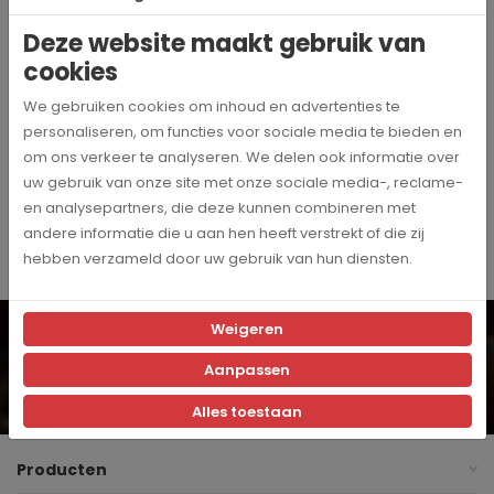
Deze website maakt gebruik van
69867
Artikelnummer
cookies
Jura
We gebruiken cookies om inhoud en advertenties te
Merk
personaliseren, om functies voor sociale media te bieden en
om ons verkeer te analyseren. We delen ook informatie over
GIGA 10
Compatibiliteit
uw gebruik van onze site met onze sociale media-, reclame-
en analysepartners, die deze kunnen combineren met
andere informatie die u aan hen heeft verstrekt of die zij
hebben verzameld door uw gebruik van hun diensten.
Wil je op de hoogte blijven? Schrijf je dan in voor onze
Weigeren
digitale nieuwsbrief!
Aanpassen
Inschrijven
Ja, ik schrijf me in voor de maandelijkse marketingpromoties
Alles toestaan
Producten